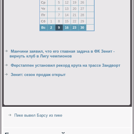
Ср
5
12
19
26
Чт
6
13
20
27
Пт
7
14
21
28
Сб
1
8
15
22
29
Вс
2
9
16
23
30
Манчини заявил, что его главная задача в ФК Зенит -
вернуть клуб в Лигу чемпионов
Ферстаппен установил рекорд круга на трассе Зандворт
Зенит: сезон продаж открыт
Пике вывел Барсу из пике