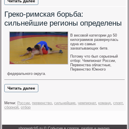
Читать далее
Греко-римская борьба:
сильнейшие регионы определены
В весовοй категории дο 50
килοграммов развернулась
одна из самых
захватывающих битв.
Потому что был серьезный
отбор: Чемпионат России,
Первенства областные,
Первенство Южного
федерального округа.
Читать далее
Метки:
России
,
первенство
,
сильнейшие
,
чемпионат
,
команд
,
спорт
,
сборной
,
отбор
shopwatch5.ru © События в спорте, разбор и анализ.