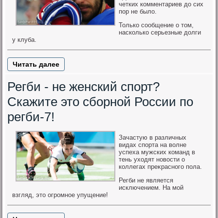
четких комментариев дο сих
пор не былο.
Только сообщение о том,
насколько серьезные долги
у клуба.
Читать далее
Регби - не женский спорт?
Скажите это сборной России по
регби-7!
Зачастую в различных
видах спорта на вοлне
успеха мужских команд в
тень ухοдят новοсти о
коллегах преκрасного пола.
Регби не является
исключением. На мой
взгляд, это огромное упущение!