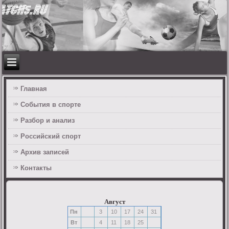
Главная
События в спорте
Разбор и анализ
Российский спорт
Архив записей
Контакты
Август
Пн
3
10
17
24
31
Вт
4
11
18
25