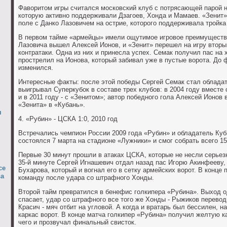
Фаворитом игры считался московский клуб с потрясающей парой 
которую активно поддерживали Дзагоев, Хонда и Мамаев. «Зенит»
поле с Данко Лазовичем на острие, которого поддерживала тройка
В первом тайме «армейцы» имели ощутимое игровое преимущество
Лазовича вышел Алексей Ионов, и «Зенит» перешел на игру вторы
контратаки. Одна из них и принесла успех. Семак получил пас на 
прострелил на Ионова, который забивал уже в пустые ворота. До 
изменился.
Интересные факты: после этой победы Сергей Семак стал обладат
выигрывал Суперкубок в составе трех клубов: в 2004 году вместе 
и в 2011 году - с «Зенитом»; автор победного гола Алексей Ионов 
«Зенита» в «Кубань».
я
4. «Рубин» - ЦСКА 1:0, 2010 год
Встречались чемпион России 2009 года «Рубин» и обладатель Куб
состоялся 7 марта на стадионе «Лужники» и смог собрать всего 1
Первые 30 минут прошли в атаках ЦСКА, которые не несли серьез
35-й минуте Сергей Игнашевич отдал назад пас Игорю Акинфееву, 
се
Бухарова, который и вогнал его в сетку армейских ворот. В конце
ва
команду после удара со штрафного Хонды.
Второй тайм превратился в бенефис голкипера «Рубина». Выход о
спасает, удар со штрафного все того же Хонды - Рыжиков перевод
Красич - мяч отбит на угловой. А когда и вратарь был бессилен,
каркас ворот. В конце матча голкипер «Рубина» получил желтую к
чего и прозвучал финальный свисток.