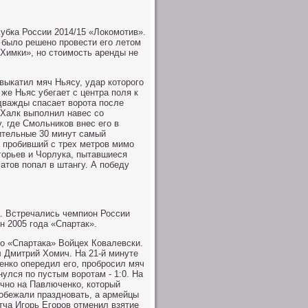
убка России 2014/15 «Локомотив».
 было решено провести его летом
«Химки», но стоимость аренды не
выкатил мяч Ньясу, удар которого
 же Ньяс убегает с центра поля к
 дважды спасает ворота после
 Халк выполнил навес со
 где Смольников внес его в
нительные 30 минут самый
 пробивший с трех метров мимо
горьев и Чорлука, пытавшиеся
атов попал в штангу. А победу
а. Встречались чемпион России
н 2005 года «Спартак».
го «Спартака» Войцех Ковалевски.
л Дмитрий Хомич. На 21-й минуте
енко опередил его, пробросил мяч
улся по пустым воротам - 1:0. На
чно на Павлюченко, который
обежали праздновать, а армейцы
тча Игорь Егоров отменил взятие