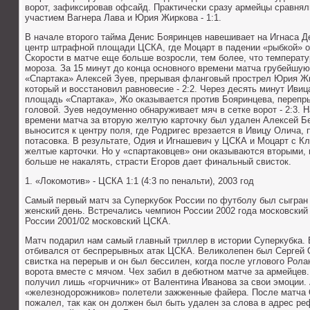
ворот, зафиксировав офсайд. Практически сразу армейцы сравнял
участием Вагнера Лава и Юрия Жиркова - 1:1.
В начале второго тайма Денис Бояринцев навешивает на Игнаса Д
центр штрафной площади ЦСКА, где Моцарт в падении «рыбкой» отп
Скорости в матче еще больше возросли, тем более, что температу
мороза. За 15 минут до конца основного времени матча грубейшу
«Спартака» Алексей Зуев, прерывая фланговый прострел Юрия Жи
который и восстановил равновесие - 2:2. Через десять минут Ив
площадь «Спартака», Жо оказывается против Бояринцева, перепры
головой. Зуев недоуменно обнаруживает мяч в сетке ворот - 2:3. 
времени матча за вторую желтую карточку был удален Алексей Б
выносится к центру поля, где Родригес врезается в Ивицу Олича, 
потасовка. В результате, Одия и Игнашевич у ЦСКА и Моцарт с К
желтые карточки. Но у «спартаковцев» они оказываются вторыми,
больше не накалять, страсти Егоров дает финальный свисток.
1. «Локомотив» - ЦСКА 1:1 (4:3 по пенальти), 2003 год
Самый первый матч за Суперкубок России по футболу был сыгран
женский день. Встречались чемпион России 2002 года московский
России 2001/02 московский ЦСКА.
Матч подарил нам самый главный триллер в истории Суперкубка.
отбивался от беспрерывных атак ЦСКА. Великолепен был Сергей О
свистка на перерыв и он был бессилен, когда после углового Рола
ворота вместе с мячом. Чех забил в дебютном матче за армейцев.
получил лишь «горчичник» от Валентина Иванова за свои эмоции
«железнодорожников» полетели зажженные файера. После матча О
пожалел, так как он должен был быть удален за слова в адрес ре