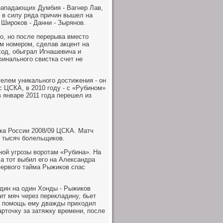
нападающих Думбия - Вагнер Лав,
 в силу ряда причин вышел на
 Широков - Данни - Зырянов.
, но после перерыва вместо
м номером, сделав акцент на
ход, обыграл Игнашевича и
финального свистка счет не
елем уникального достижения - он
с ЦСКА, в 2010 году - с «Рубином»
в январе 2011 года перешел из
ка России 2008/09 ЦСКА. Матч
5 тысяч болельщиков.
ной угрозы воротам «Рубина». На
а тот выбил его на Александра
 первого тайма Рыжиков спас
дин на один Хонды - Рыжиков
ит мяч через перекладину, бьет
 на помощь ему дважды приходил
арточку за затяжку времени, после