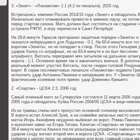
3. «Зенит» - «Локомотив» 1:1 (4:2 по пенальти), 2015 год
Встречались чемпион России 2014/15 года «Зенит» и обладатель К
Изначально матч планировали провести в зимнюю паузу, но потом
перед стартом сезона. Матч должен был состояться на стадионе 
устроила РФПЛ, и игру перенесли в Санкт-Петербург.
На 28-й минуте Тарасов протаранил защитные порядки «Зенита» и 
оказался неберущимся для Лодыгина - 0:1. На 60-й минуте все тот
воротам «Зенита», но не попадает в створ. После этого Гильерме
ударов Халка со штрафных, но на 83-й минуте и он был бессилен.
штрафного, Витсель переправил мяч затылком на дальнюю штангу,
ворота - 1:1. Основное время так и закончилось вничью. В допол
реальный момент упустил Витсель, после скидки головой Рондона
ворот. В серии послематчевых пенальти «Локомотив» подвели Гри
исполнить удар Антонина Паненки и запоровшие его. У «Зенита» Ш
фактическим хозяевам поля принес удар Доменико Кришито.
2. «Спартак» - ЦСКА 2:3, 2006 год
Самый огненный матч за Суперкубок состоялся 11 марта 2006 год
2005 года и обладатель Кубка России 2004/05 ЦСКА и вице-чемпио
Из-за травмы спины матч пропустил основной голкипер московско
В ворота встал Алексей Зуев, а на скамейке запасных место заня
матча Игорь Акинфеев неудачно выбежал из ворот, Роман Павлюч
и выполнил навес на Егора Титова. Капитан «Спартака» не промахн
38-й минуте матча Квинси после розыгрыша штрафного навесил то
ударом сходу вогнал второй мяч в ворота ЦСКА. «Спартаковцы» п
побрели к центру поля, но неожиданно для всех главный судья ма