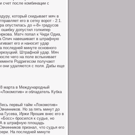
и счет после комбинации с
едуру, который скидывает мяч в
равляет его в сетку ворот - 2:1.
ра опустилась до «-8» градусов
ю ошибку допустил голкипер
ркова. Матч попал к Чиди Одиа,
ица Олич навешивает в штрафную
гивает его и наносит удар
На последней минуте основного
ерезуцкий. Штрафной удар. Мяч
после чего на поле вспыхивает
лементе Родригесом получают
 и они удаляются с поля. Дабы еще
 8 марта в Международный
 «Локомотив» и обладатель Кубка
 Весь первый тайм «Локомотив»
вчинников. Но за пять минут до
на Гусева, Иржи Ярошик внес его в
 «Босс» бросился к судье, но
. А в штрафную площадь
вчинников признал, что судья его
фери. На последней минуте