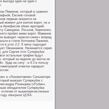
е выхода один на один с
у.
лан Пименов, который и сравнял
рафной, Евсеев головой
енов первым оказался на
ый момент для взятия ворот, но и
ла бенефисом обоих вратарей.
ету Самодина. Лоськов, Кириченко,
екхето пробил мимо ворот. Маминов
тин выводит «красно-синих» вперед
альти в стиле Антонина Паненки,
ся в угол 2:2. К мячу подходит
рует Овчинников. Начинается серия
и, для Сергея этот Суперкубок
 все остальные трофеи будут
, который за неделю до матча не
. Удар на силу - и 4:3 в пользу
атиметровой отметки парирует
оссии.
ком» и «Локомотивом» Сальваторе
оторый выиграл Суперкубок с
ександра Рязанцева («Рубин»,
атным обладателем Суперкубка
 в отличие от вышеперечисленных
1 году обыграли ЦСКА.