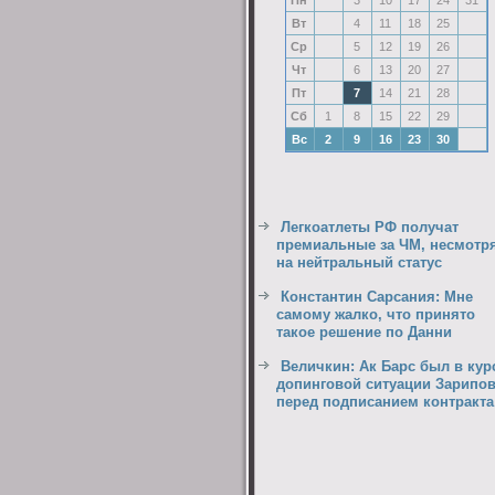
Пн
3
10
17
24
31
Вт
4
11
18
25
Ср
5
12
19
26
Чт
6
13
20
27
Пт
7
14
21
28
Сб
1
8
15
22
29
Вс
2
9
16
23
30
Легкоатлеты РФ получат
премиальные за ЧМ, несмотр
на нейтральный статус
Константин Сарсания: Мне
самому жалко, что принято
такое решение по Данни
Величкин: Ак Барс был в кур
допинговой ситуации Зарипо
перед подписанием контракта