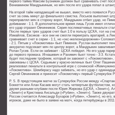
первого тайма Максим Бузникин должен был сравнивать счет посл
Вениамином Мандрыкиным, но мяч после его удара попал в штанг
На второй тайм нападающий не вышел, вместо него появился Рус
счет за семь минут до финального свистка. Лоськов выполнил шт
переправлял мяч в сторону ворот, Мандрыкин отбил удар, но Пим
добивании - 1:1. В дополнительное время лишь Гусев имел отличн
его удар отразил Овчинников. Серия послематчевых пенальти ста
После первых трех ударов счет был 1:0 в пользу ЦСКА, гол на сч
Измайлов, Евсиков - все они не смогли переиграть вратарей, а Л
сравнивает счет в серии - 1:1, но «экс-железнодорожник» Солома
- 2:1. Пятым у «Локомотива» бьет Пименов. Руслан выполняет пен
аккуратно подсекает мяч по центру ворот, а Мандрыкин заваливает
Ролан Гусев. Если он забивает - ЦСКА победил. Но его удар пари
до первого промаха. Игнашевич и Рахимич бьют точно - 3:3. Кстат
будет последним трофеем, который он завоюет с «Локомотивом»,
завоеваны с ЦСКА. Седьмым у красно-зеленых бьет Олег Пашинин
реализовал пенальти в контрольной игре с сочинской «Жемчужиной»
«Локомотива». Шемберасу надо забивать, но его удар с одиннадц
Сергей Овчинников и приносит «Локомотиву» первый Суперкубок Р
P. S. В предстоящем матче за Суперкубок России между «Спарта
Боккетти или Алан Касаев могут стать четвертым футболистом, к
двумя разными клубами после Юрия Жиркова (ЦСКА, «Зенит»), Ал
«Зенит») и Кристиана Ансальди («Рубин», «Зенит»). Также двукр
России считается Александр Бухаров («Рубин», «Зенит»), но его,
игроков, даже не было в заявке на матч, когда петербуржцы в 201