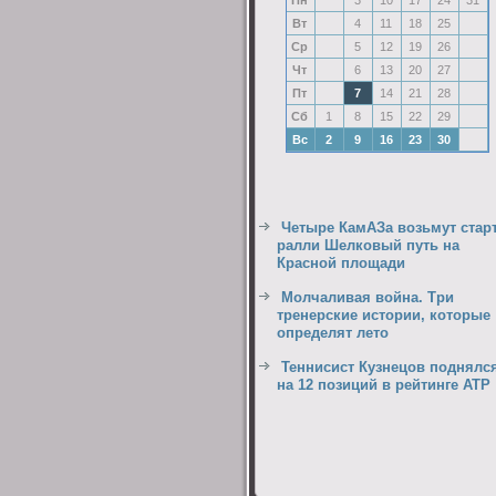
Пн
3
10
17
24
31
Вт
4
11
18
25
Ср
5
12
19
26
Чт
6
13
20
27
Пт
7
14
21
28
Сб
1
8
15
22
29
Вс
2
9
16
23
30
Четыре КамАЗа возьмут старт
ралли Шелковый путь на
Красной площади
Молчаливая война. Три
тренерские истории, которые
определят лето
Теннисист Кузнецов поднялс
на 12 позиций в рейтинге ATP