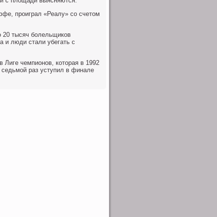
ки с площади выясняются.
ффе, проиграл «Реалу» со счетом
о 20 тысяч болельщиков
а и люди стали убегать с
 Лиге чемпионов, которая в 1992
 седьмой раз уступил в финале