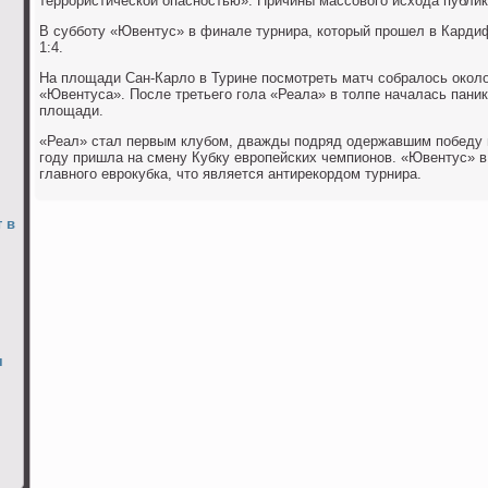
террористической опасностью». Причины массового исхода публи
В субботу «Ювентус» в финале турнира, который прошел в Карди
1:4.
На площади Сан-Карло в Турине посмотреть матч собралось окол
«Ювентуса». После третьего гола «Реала» в толпе началась паник
площади.
«Реал» стал первым клубом, дважды подряд одержавшим победу в
году пришла на смену Кубку европейских чемпионов. «Ювентус» в
главного еврокубка, что является антирекордом турнира.
 в
я