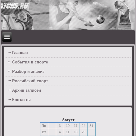
Главная
События в спорте
Разбор и анализ
Российский спорт
Архив записей
Контакты
Август
Пн
3
10
17
24
31
Вт
4
11
18
25