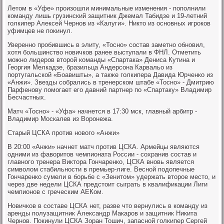
Летом в «Уфе» произошли минимальные изменения - пополнили
команду лишь грузинский защитник Джемал Табидзе и 19-летний
голкипер Алексей Чернов из «Калуги». Никто из основных игроков
уфимцев не покинул.
Уверенно пробившись в элиту, «Тосно» состав заметно обновил,
хотя большинство новичков ранее выступали в ФНЛ. Отметить
можно лидеров второй команды «Спартака» Дениса Кутина и
Георгия Мелкадзе, бразильца Андерсона Карвальо из
португальской «Боавишты», а также голкипера Давида Юрченко из
«Анжи». Звезды собрались в тренерском штабе «Тосно» - Дмитрию
Парфенову помогает его давний партнер по «Спартаку» Владимир
Бесчастных.
Матч «Тосно» - «Уфа» начнется в 17:30 мск, главный арбитр -
Владимир Москалев из Воронежа.
Старый ЦСКА против нового «Анжи»
В 20:00 «Анжи» начнет матч против ЦСКА. Армейцы являются
одними из фаворитов чемпионата России - сохранив состав и
главного тренера Виктора Гончаренко, ЦСКА вновь является
символом стабильности в премьер-лиге. Весной подопечные
Гончаренко сумели в борьбе с «Зенитом» удержать второе место, и
через две недели ЦСКА предстоит сыграть в квалификации Лиги
чемпионов с греческим АЕКом.
Новичков в составе ЦСКА нет, разве что вернулись в команду из
аренды полузащитник Александр Макаров и защитник Никита
Чернов. Покинули ЦСКА Зоран Тошич, запасной голкипер Сергей