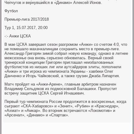
Чепчугов и вернувшийся в «Динамо» Алексей Ионов.
Футбол
Премьер-лига 2017/2018
Тур 1, 15.07.2017, 20:00
-:- Анжи ЦСКА
В мае ЦСКА завершил сезон разгромом «Анжи» со счетом 4:0, что
не помешало махачкалинцам сохранить место в премьер-лиге.
Александр Григорян зимой собрал новую команду, однако в летнее
межсезонье она вновь серьезно обновилась. Верный своей
тренерской концепции Григорян приглашал неизбалованных
футболистов из низших лиг или аутсайдеров элиты, пополнили
«Анжи» и три игрока из чемпионата Украины - хавбеки Олег
Данченко и Игорь Чайковский, а также грузин Джаба Липартия.
Матч пройдет на «Анжи-Арене», главным арбитром назначен
Владимир Сельдяков из подмосковной Балашихи. Пропустит
встречу защитник ЦСКА Сергей Игнашевич.
Первый тур чемпионата России продолжится в воскресенье, когда
сыграют «СКА-Хабаровск» и «Зенит», «Рубин» и «Краснодар»,
«Ахмат» и «Амкар». Во вторник встречаются «Локомотив» и
«Арсенал», «Динамо» и «Спартак».