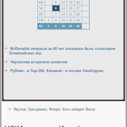
Ср
5
12
19
26
Чт
6
13
20
27
Пт
7
14
21
28
Сб
1
8
15
22
29
Вс
2
9
16
23
30
McDonalds впервые за 40 лет отказался быть спонсором
Олимпийских игр
Черчесова встретили шнапсом
Рублев - в Top-100, Хачанов - в посеве Уимблдона
Якупов, Григоренко, Флери. Кого заберет Вегас