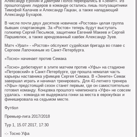
Александр Ерохин и Дмитрий Полоз перебрались в «Зенит». Из
прошлогодних лидеров в команде остались лишь полузащитники
Тимофей Калачев и Александр Гацкан, а также нападающий
Александр Бухаров.
В числе почти двух десятков новичков «Ростова» целая группа
бывших спартаковцев. За «Ростов» теперь будут выступать
голкипер Сергей Песьяков, защитники Евгений Макеев и Сергей
Паршивлюк, а также арендованный хавбек Александр Зуев.
Матч «Урал» - «Ростов» обслужит судейская бригада во главе с
Сергеем Лапочкиным из Санкт-Петербурга.
«Тосно» начинает против Семака
«Тосно» дебютирует в элите матчем против «Уфы» на стадионе
«Петровский» в Санкт-Петербурге, где прошла немалая часть
карьеры наставника уфимцев Сергея Семака. В «Зените» Семак
завершал играть и начинал тренировать. Для 41-летнего тренера
«Уфы» предстоящий сезон станет первым, где он самостоятельно
готовил команду. Концовка прошлого чемпионата «Уфе» не совсем
удалась - команда не выдержала гонки за места в еврокубках и
финишировала на седьмом месте.
Футбол
Премьер-лига 2017/2018
Тур 1, 15.07.2017, 17:30
-:- Тосно Уфа