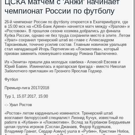
ЦСКА матчем с 'Анжи' начинает
чемпионат России по футболу
26-й чемпионат России по футболу откроется в Екатеринбурге, где
в 15:00 мск на «СКБ-Банк Арене» начнется матч между «Уралом» и
«Ростовом». В прошлом сезоне хозяева добрались до финала
Кубка России, однако не без труда сохранили место в элите. Летом
«Урал» сохранил тренерский штаб во главе с Александром
Тархановым, точечно усилив состав. Главным новичком уральцев
стал нападающий Игорь Портнягин из «Локомотива», который
призван заменить покинувшего команду Романа Павлюченко.
Из «Зенита» пришли два молодых хавбека - Алексей Евсеев и
Юрий Бавин. Изменилась и вратарская бригада - вместо Николая
Заболотного приглашен из Грозного Ярослав Годзюр.
Футбол
Премьер-лига 2017/2018
Тур 1, 15.07.2017, 15:00
-:- Урал Ростов
«Ростов» летом кардинально изменился. Тренерский штаб
возглавил белорусский специалист Леонид Кучук, известный по
работе в «Кубани» и «Локомотиве». Вслед за Курбаном Бердыевым
целая группа игроков (Сослан Джанаев, Федор Кудряшов,
Владимир Гранат, Сердар Азмун) ушла в «Рубин», Кристиан Нобоа,