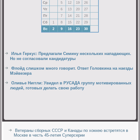
Ср
5
12
19
26
Чт
6
13
20
27
Пт
7
14
21
28
Сб
1
8
15
22
29
Вс
2
9
16
23
30
Илья Геркус: Предлагали Семину нескольких нападающих.
Но не согласовали кандидатуры
Флойд слишком много говорит. Ответ Головкина на наезды
Мэйвезера
Оливье Ниггли: Увидел в РУСАДА группу мотивированных
людей, готовых делать свою работу
Ветераны сборных СССР и Канады по хоккею встретятся в
Москве в честь 45-летия Суперсерии