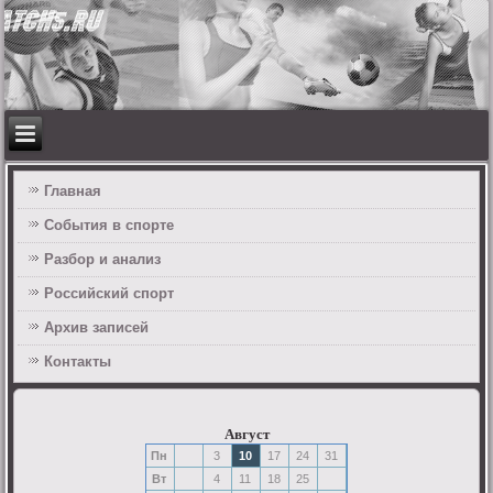
Главная
События в спорте
Разбор и анализ
Российский спорт
Архив записей
Контакты
Август
Пн
3
10
17
24
31
Вт
4
11
18
25