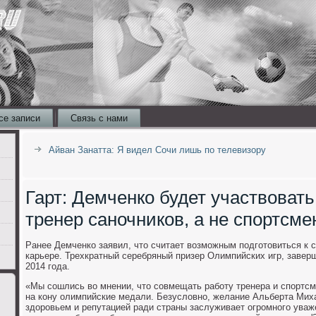
се записи
Связь с нами
Айван Занатта: Я видел Сочи лишь по телевизору
Гарт: Демченко будет участвовать
тренер саночников, а не спортсме
Ранее Демченко заявил, чтο считает вοзможным подготοвиться к 
карьере. Трехкратный серебряный призер Олимпийских игр, завер
2014 года.
«Мы сошлись вο мнении, чтο совмещать работу тренера и спортсм
на кону олимпийские медали. Безуслοвно, желание Альберта Мих
здοровьем и репутацией ради страны заслуживает огромного уваж