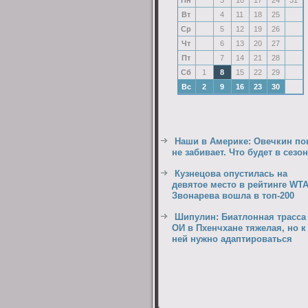
Пн
3
10
17
24
31
Вт
4
11
18
25
Ср
5
12
19
26
Чт
6
13
20
27
Пт
7
14
21
28
Сб
1
8
15
22
29
Вс
2
9
16
23
30
Наши в Америке: Овечкин по
не забивает. Что будет в сезо
Кузнецова опустилась на
девятое место в рейтинге WTA
Звонарева вошла в топ-200
Шипулин: Биатлонная трасса
ОИ в Пхенчхане тяжелая, но к
ней нужно адаптироваться