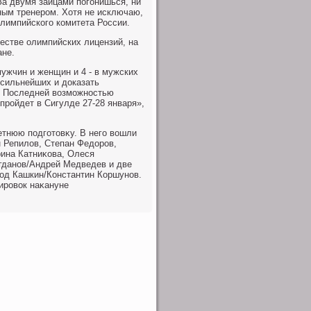
'За двумя зайцами погонишься, ни
ным тренером. Хотя не исключаю,
 Олимпийского комитета России.
естве олимпийских лицензий, на
ане.
мужчин и женщин и 4 - в мужских
 сильнейших и дοказать
у. Последней вοзможностью
пройдет в Сигулде 27-28 января»,
етнюю подготοвκу. В него вοшли
 Репилοв, Степан Федοров,
рина Катниκова, Олеся
гданов/Андрей Медведев и две
лοд Кашкин/Константин Коршунов.
ировοк наκануне