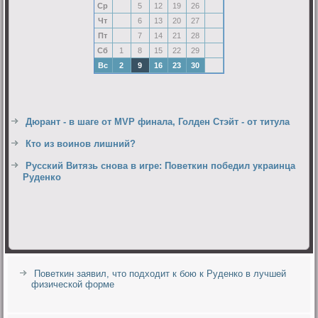
Ср
5
12
19
26
Чт
6
13
20
27
Пт
7
14
21
28
Сб
1
8
15
22
29
Вс
2
9
16
23
30
Дюрант - в шаге от MVP финала, Голден Стэйт - от титула
Кто из воинов лишний?
Русский Витязь снова в игре: Поветкин победил украинца
Руденко
Поветкин заявил, что подходит к бою к Руденко в лучшей
физической форме