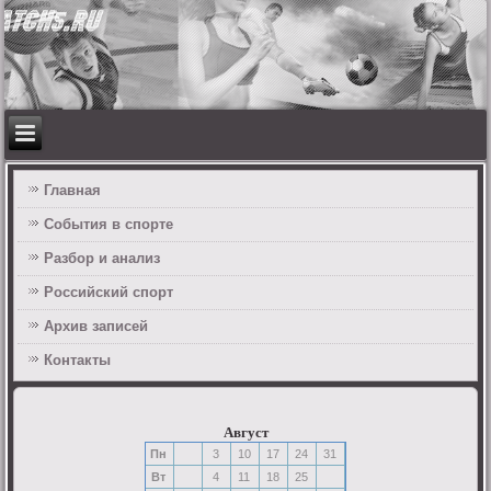
Главная
События в спорте
Разбор и анализ
Российский спорт
Архив записей
Контакты
Август
Пн
3
10
17
24
31
Вт
4
11
18
25