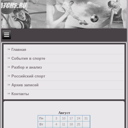
Главная
События в спорте
Разбор и анализ
Российский спорт
Архив записей
Контакты
Август
Пн
3
10
17
24
31
Вт
4
11
18
25