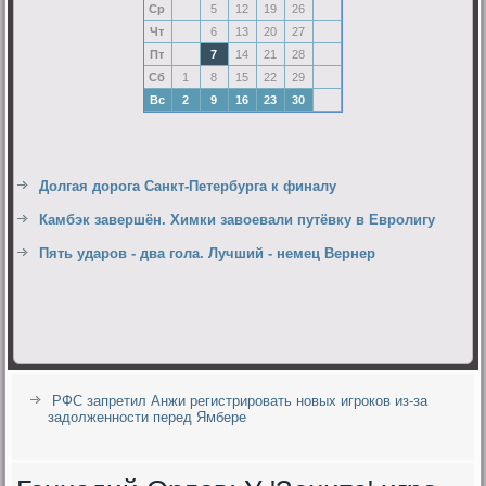
Ср
5
12
19
26
Чт
6
13
20
27
Пт
7
14
21
28
Сб
1
8
15
22
29
Вс
2
9
16
23
30
Долгая дорога Санкт-Петербурга к финалу
Камбэк завершён. Химки завоевали путёвку в Евролигу
Пять ударов - два гола. Лучший - немец Вернер
РФС запретил Анжи регистрировать новых игроков из-за
задолженности перед Ямбере