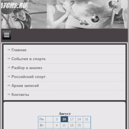
Главная
События в спорте
Разбор и анализ
Российский спорт
Архив записей
Контакты
Август
Пн
3
10
17
24
31
Вт
4
11
18
25