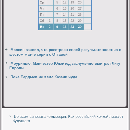
Ср
5
12
19
26
Чт
6
13
20
27
Пт
7
14
21
28
Сб
1
8
15
22
29
Вс
2
9
16
23
30
Малкин заявил, что расстроен своей результативностью в
шестом матче серии с Оттавой
Моуринью: Манчестер Юнайтед заслуженно выиграл Лигу
Европы
Пока Бердыев не явил Казани чуда
Во всем виновата коммерция. Как российский хоккей лишают
будущего