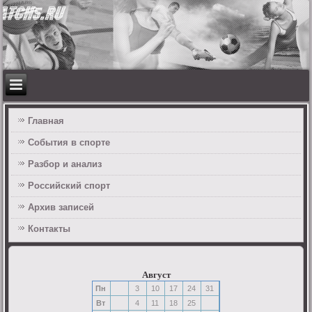
Главная
События в спорте
Разбор и анализ
Российский спорт
Архив записей
Контакты
Август
Пн
3
10
17
24
31
Вт
4
11
18
25