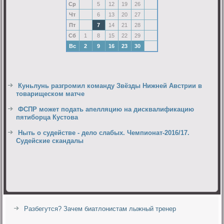
Ср
5
12
19
26
Чт
6
13
20
27
Пт
7
14
21
28
Сб
1
8
15
22
29
Вс
2
9
16
23
30
Куньлунь разгромил команду Звёзды Нижней Австрии в
товарищеском матче
ФСПР может подать апелляцию на дисквалификацию
пятиборца Кустова
Ныть о судействе - дело слабых. Чемпионат-2016/17.
Судейские скандалы
Разбегутся? Зачем биатлонистам лыжный тренер