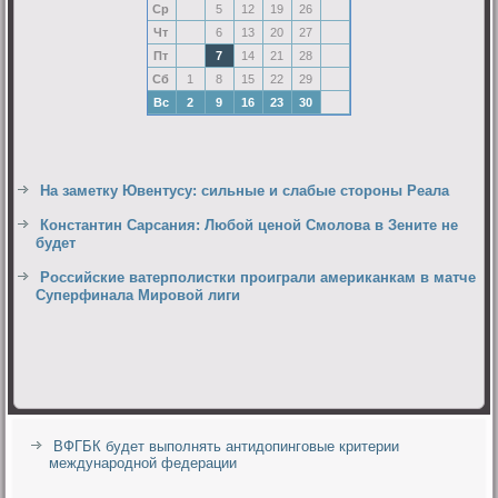
Ср
5
12
19
26
Чт
6
13
20
27
Пт
7
14
21
28
Сб
1
8
15
22
29
Вс
2
9
16
23
30
На заметку Ювентусу: сильные и слабые стороны Реала
Константин Сарсания: Любой ценой Смолова в Зените не
будет
Российские ватерполистки проиграли американкам в матче
Суперфинала Мировой лиги
ВФГБК будет выполнять антидопинговые критерии
международной федерации