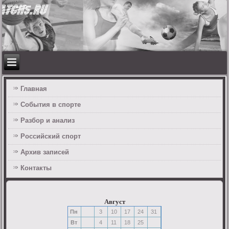
Главная
События в спорте
Разбор и анализ
Российский спорт
Архив записей
Контакты
Август
Пн
3
10
17
24
31
Вт
4
11
18
25