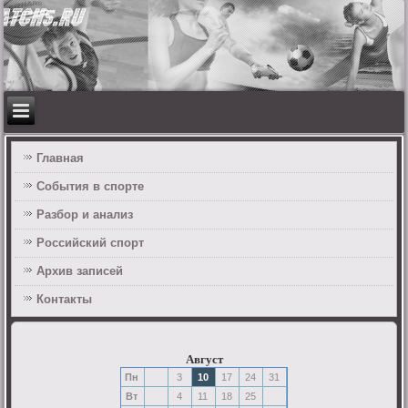
Главная
События в спорте
Разбор и анализ
Российский спорт
Архив записей
Контакты
Август
Пн
3
10
17
24
31
Вт
4
11
18
25