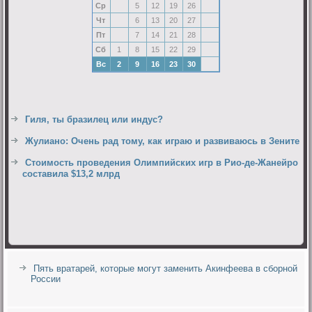
Ср
5
12
19
26
Чт
6
13
20
27
Пт
7
14
21
28
Сб
1
8
15
22
29
Вс
2
9
16
23
30
Гиля, ты бразилец или индус?
Жулиано: Очень рад тому, как играю и развиваюсь в Зените
Стоимость проведения Олимпийских игр в Рио-де-Жанейро
составила $13,2 млрд
Пять вратарей, которые могут заменить Акинфеева в сборной
России