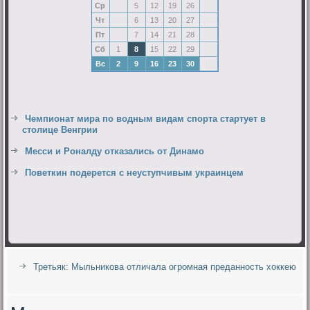
Ср
5
12
19
26
Чт
6
13
20
27
Пт
7
14
21
28
Сб
1
8
15
22
29
Вс
2
9
16
23
30
Чемпионат мира по водным видам спорта стартует в
столице Венгрии
Месси и Роналду отказались от Динамо
Поветкин подерется с неуступчивым украинцем
Третьяк: Мыльникова отличала огромная преданность хоккею