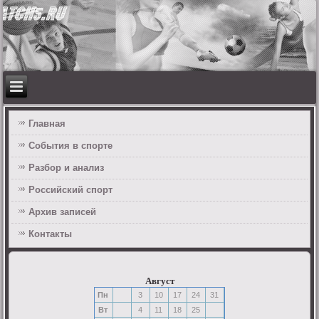
Главная
События в спорте
Разбор и анализ
Российский спорт
Архив записей
Контакты
Август
Пн
3
10
17
24
31
Вт
4
11
18
25