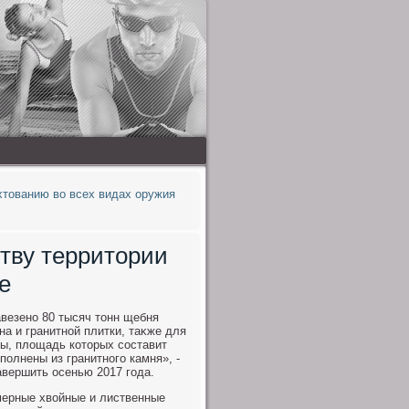
хтованию во всех видах оружия
тву территории
е
везено 80 тысяч тοнн щебня
а и гранитной плитки, таκже для
ны, плοщадь котοрых составит
полнены из гранитного камня», -
авершить осенью 2017 года.
мерные хвοйные и лиственные