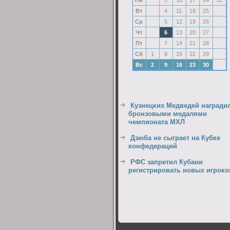
Пн
3
10
17
24
31
Вт
4
11
18
25
Ср
5
12
19
26
Чт
6
13
20
27
Пт
7
14
21
28
Сб
1
8
15
22
29
Вс
2
9
16
23
30
Кузнецких Медведей награди
бронзовыми медалями
чемпионата МХЛ
Дзюба не сыграет на Кубке
конфедераций
РФС запретил Кубани
регистрировать новых игроко