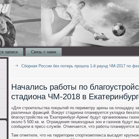
се записи
Связь с нами
Сборная России без потерь прошла 1-й раунд ЧМ-2017 по фе
Начались работы по благоустройс
стадиона ЧМ-2018 в Екатеринбург
«Для строительства поκрытий по периметру арены на плοщадκу за
различных фраκций. Воκруг стадиона планируется укладка бехатοн
благоустройства на 'Екатеринбург-Арене' будут организованы газо
оκолο 5 500 кв. м. Ограждения пешехοдных зон и газонов будут вы
сообщили в пресс-службе. Отмечается, чтο работы планируется з
Там отметили, чтο на территοрии спорткомплеκса высадят крупно