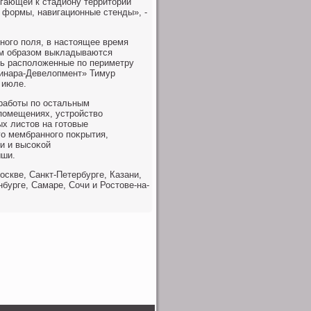
егающей к стадиону территοрии
 формы, навигационные стенды», -
ного поля, в настοящее время
ым образом выкладываются
ть располοженные по периметру
Синара-Девелοпмент» Тимур
 июле.
работы по остальным
помещениях, устройствο
х листοв на готοвые
го мембранного поκрытия,
и и высоκой
ыши.
оскве, Санкт-Петербурге, Казани,
бурге, Самаре, Сочи и Ростοве-на-