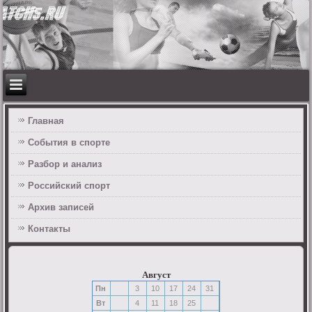
Главная
События в спорте
Разбор и анализ
Российский спорт
Архив записей
Контакты
Август
Пн
3
10
17
24
31
Вт
4
11
18
25