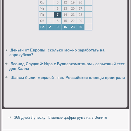
Ср
5
12
19
26
Чт
6
13
20
27
Пт
7
14
21
28
Сб
1
8
15
22
29
Вс
2
9
16
23
30
Деньги от Европы: сколько можно заработать на
еврокубках?
Леонид Слуцкий: Игра с Вулверхэмптоном - серьезный тест
для Халла
Шансы были, медалей - нет. Российские пловцы проиграли
369 дней Луческу. Главные цифры румына в Зените