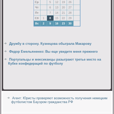
Ср
5
12
19
26
Чт
6
13
20
27
Пт
7
14
21
28
Сб
1
8
15
22
29
Вс
2
9
16
23
30
Дружбу в сторону. Кузнецова обыграла Макарову
Федор Емельяненко: Вы еще увидите меня прежнего
Португальцы и мексиканцы разыграют третье место на
Кубке конфедераций по футболу
Агент: Юристы проверяют возможность получения немецким
футболистом Бауэром гражданства РФ