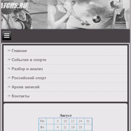
Главная
События в спорте
Разбор и анализ
Российский спорт
Архив записей
Контакты
Август
Пн
3
10
17
24
31
Вт
4
11
18
25