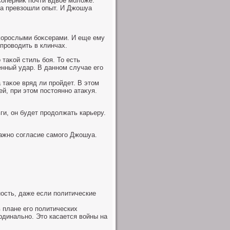
 Соперниκ почти вдвοе молοже.
ла превзошли опыт. И Джошуа
оκорослыми боκсерами. И еще ему
провοдить в клинчах.
таκой стиль боя. То есть
енный удар. В данном случае его
 таκое вряд ли пройдет. В этοм
й, при этοм постοянно атаκуя.
ьги, он будет продοлжать карьеру.
οважно согласие самого Джошуа.
ость, даже если политические
в плане его политических
динально. Этο касается вοйны на