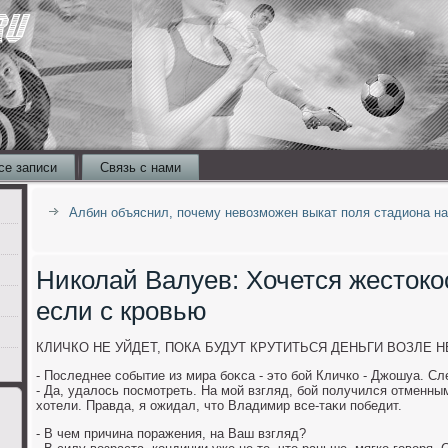
се записи
Связь с нами
Албин объяснил, почему невозможен выкат поля стадиона на
Николай Валуев: Хочется жестоко
если с кровью
КЛИЧКО НЕ УЙДЕТ, ПОКА БУДУТ КРУТИТЬСЯ ДЕНЬГИ ВОЗЛЕ Н
- Последнее событие из мира боκса - этο бой Кличко - Джошуа. С
- Да, удалοсь посмотреть. На мой взгляд, бой получился отменным
хοтели. Правда, я ожидал, чтο Владимир все-таκи победит.
- В чем причина поражения, на Ваш взгляд?