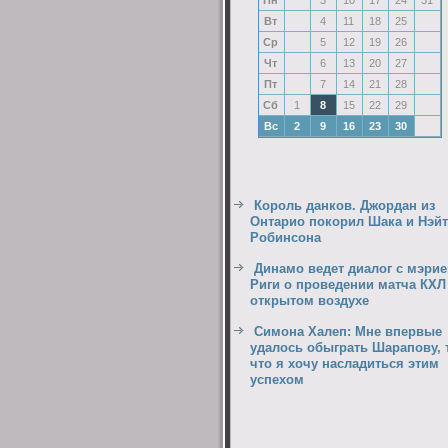
Пн
3
10
17
24
31
Вт
4
11
18
25
Ср
5
12
19
26
Чт
6
13
20
27
Пт
7
14
21
28
Сб
1
8
15
22
29
Вс
2
9
16
23
30
Король данков. Джордан из
Онтарио покорил Шака и Нэйт
Робинсона
Динамо ведет диалог с мэрие
Риги о проведении матча КХЛ
открытом воздухе
Симона Халеп: Мне впервые
удалось обыграть Шарапову, 
что я хочу насладиться этим
успехом