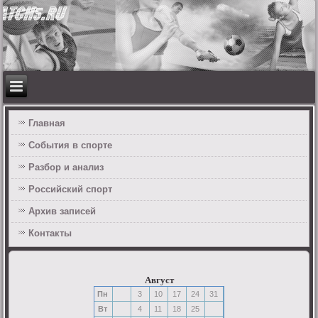
Главная
События в спорте
Разбор и анализ
Российский спорт
Архив записей
Контакты
Август
Пн
3
10
17
24
31
Вт
4
11
18
25