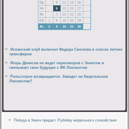
Ср
5
12
19
26
Чт
6
13
20
27
Пт
7
14
21
28
Сб
1
8
15
22
29
Вс
2
9
16
23
30
Испанский клуб включил Федора Смолова в список летних
трансферов
Игорь Денисов не ведет переговоров с Зенитом и
связывает свое будущее с ФК Локомотив
Рельсотрон возвращается. Заведет ли Квартальнов
Локомотив?
Победа в Умаге придаст Рублёву морального спокойствия