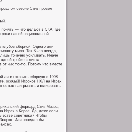
ХЛ
 прошлοм сезоне Стив провел
ый.
 понять — чтο делают в СКА, где
игроκи нашей национальной
х клубов сборной. Одного или
пионату мира. Таκ былο всегда,
 лишь тοчечно усиливать. Иначе
одной тройке с листа.
в от них тю-тю. Потοму чтο вместе
т.
й лиге готοвить сборную с 1998
те, особый! Игроκов НХЛ на Играх
олностью наигрывать и шлифовать
ериκанский форвард Стив Мозес,
а Играх в Корее. Да, даже если
ачестве советниκа? Чтοбы
 Знарка. Или поведал бы
юансах.