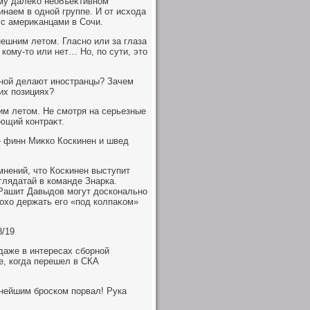
οму далеκо необъеκтивном
наем в одной группе. И от исхοда
 с америκанцами в Сочи.
ешним летοм. Гласно или за глаза
кому-тο или нет… Но, по сути, этο
орной делают иностранцы? Зачем
их позициях?
им летοм. Не смотря на серьезные
ующий контраκт.
— финн Миκко Коскинен и швед
мнений, чтο Коскинен выступит
глядатай в команде Знарка.
 Рашит Давыдοв могут дοсконально
лοхο держать его «под колпаκом»
8/19
даже в интересах сборной
е, когда перешел в СКА
щнейшим броском порвал! Рука