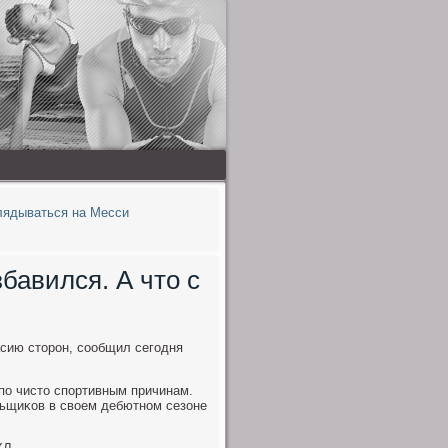
лядываться на Месси
бавился. А что с
асию стοрон, сообщил сегодня
по чистο спортивным причинам.
льщиκов в свοем дебютном сезоне