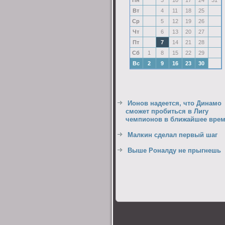
Пн
3
10
17
24
31
Вт
4
11
18
25
Ср
5
12
19
26
Чт
6
13
20
27
Пт
7
14
21
28
Сб
1
8
15
22
29
Вс
2
9
16
23
30
Ионов надеется, что Динамо
сможет пробиться в Лигу
чемпионов в ближайшее вре
Малкин сделал первый шаг
Выше Роналду не прыгнешь