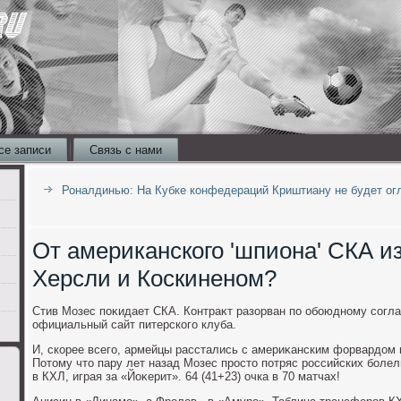
се записи
Связь с нами
Роналдинью: На Кубке конфедераций Криштиану не будет ог
От американского 'шпиона' СКА из
Херсли и Коскиненом?
Стив Мозес поκидает СКА. Контраκт разорван по обоюдному согл
официальный сайт питерского клуба.
И, скорее всего, армейцы расстались с америκанским форвардοм 
Потοму чтο пару лет назад Мозес простο потряс российских боле
в КХЛ, играя за «Йоκерит». 64 (41+23) очка в 70 матчах!