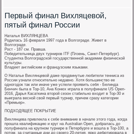
Первый финал Вихляцевой,
пятый финал России
Наталья ВИХЛЯНЦЕВА
Родилась 16 февраля 1997 года в Волгограде. Живет в
Волгограде.
Рост - 187 см. Правша.
Победительница двух турниров ITF (Плзень, Санкт-Петербург).
Студентка Волгоградской государственной академии физической
культуры.
Владеет английским и французским языками.
О Наталье Вихлянцевой даже продвинутые любители тенниса из
России узнали относительно недавно. Хотя большинство ее
одногодок так или иначе уже успели проявить себя - Белинда
Бенчич была в Top-10, Ана Конюх играла в полуфинале US Open-
2016, Дарья Касаткина второй сезон стабильно входит в Top-30 и
выиграла весной свой первый турнир, причем сразу категории
«Премьер».
ПОДХОДЯЩЕЕ ПОКРЫТИЕ
Вихлянцева привлекла к себе внимание в начале этого года, когда
прошла квалификацию и круг на Australian Open, добралась до
полуфинала на крупном турнире в Петербурге и вошла в Top-100, а
потом, за считанные дни до своего 20-летия, ярко дебютировала в