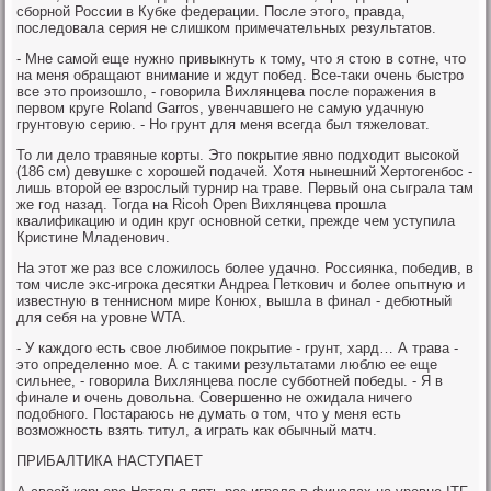
сборной России в Кубке федерации. После этого, правда,
последовала серия не слишком примечательных результатов.
- Мне самой еще нужно привыкнуть к тому, что я стою в сотне, что
на меня обращают внимание и ждут побед. Все-таки очень быстро
все это произошло, - говорила Вихлянцева после поражения в
первом круге Roland Garros, увенчавшего не самую удачную
грунтовую серию. - Но грунт для меня всегда был тяжеловат.
То ли дело травяные корты. Это покрытие явно подходит высокой
(186 см) девушке с хорошей подачей. Хотя нынешний Хертогенбос -
лишь второй ее взрослый турнир на траве. Первый она сыграла там
же год назад. Тогда на Ricoh Open Вихлянцева прошла
квалификацию и один круг основной сетки, прежде чем уступила
Кристине Младенович.
На этот же раз все сложилось более удачно. Россиянка, победив, в
том числе экс-игрока десятки Андреа Петкович и более опытную и
известную в теннисном мире Конюх, вышла в финал - дебютный
для себя на уровне WTA.
- У каждого есть свое любимое покрытие - грунт, хард… А трава -
это определенно мое. А с такими результатами люблю ее еще
сильнее, - говорила Вихлянцева после субботней победы. - Я в
финале и очень довольна. Совершенно не ожидала ничего
подобного. Постараюсь не думать о том, что у меня есть
возможность взять титул, а играть как обычный матч.
ПРИБАЛТИКА НАСТУПАЕТ