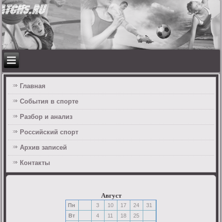
Главная
События в спорте
Разбор и анализ
Российский спорт
Архив записей
Контакты
Август
Пн
3
10
17
24
31
Вт
4
11
18
25