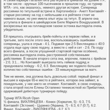
А своей карьере Наталья пять раз играла в финалах на уровне ITF,
в том числе - крупных 100-тысячников в прошлом году, но турнир
WTA - это, как оказалось, немного другая история. Соперница
россиянки по титульной встрече в Хертогенбосе - Анетт Контавейт -
старше россиянку на год с небольшим и в рейтинге стоит не
намного выше, но уже имела опыт игры за титул. В апреле она
уступила в финале в швейцарском Биле Маркете Вондрушовой. В
воскресенье же на голландском газоне эстонка выглядела очень
убедительно.
Ей пришлось отыгрывать брейк-пойнты и в первом гейме, и в
третьем, зато после этого она, воспользовавшись ошибками
соперницы, ушла в отрыв - 4:1. Подавая при 2:5 Вихлянцева с 40:0
отдала еще одну свою подачу, а вместе с ней и сет - 2:6. По ходу
всего финала, а после упущенной стартовой партии особенно,
россиянка выглядела очень расстроенной собственными
действиями. В начале второго сета она, впрочем, повела с брейком
- 2:0, 3:1… Но Контавейт выиграла пять геймов подряд и
праздновала победу - 6:2, 6:3. Вихлянцеву же подвело большое
количество собственных ошибок - 33 невынужденные за матч.
Тем не менее, она должна быть довольна собой: первый финал и
высшее в карьере 65-е место в рейтинге, которое она займет, в
понедельник, у нее никто не отнимет. Контавейт, в свою очередь,
стала второй после Елены Остапенко теннисисткой из Прибалтики,
одержавшей дебютную турнирную победу.
Турнир WTA Ricoh Open
½ финала. ВИХЛЯНЦЕВА - Конюх (Хорватия, 5) - 6:3, 7:5.
Контавейт (Эстония) - Цуренко (Украина, 7) - 6:3, 6:7 (0:7), 6:2.
Финал. Контавейт - ВИХЛЯНЦЕВА - 6:2, 6:3.