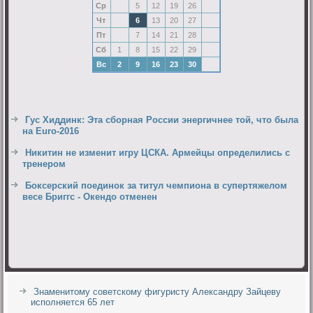
Ср
5
12
19
26
Чт
6
13
20
27
Пт
7
14
21
28
Сб
1
8
15
22
29
Вс
2
9
16
23
30
Гус Хиддинк: Эта сборная России энергичнее той, что была
на Euro-2016
Никитин не изменит игру ЦСКА. Армейцы определились с
тренером
Боксерский поединок за титул чемпиона в супертяжелом
весе Бриггс - Окендо отменен
Знаменитому советскому фигуристу Александру Зайцеву
исполняется 65 лет