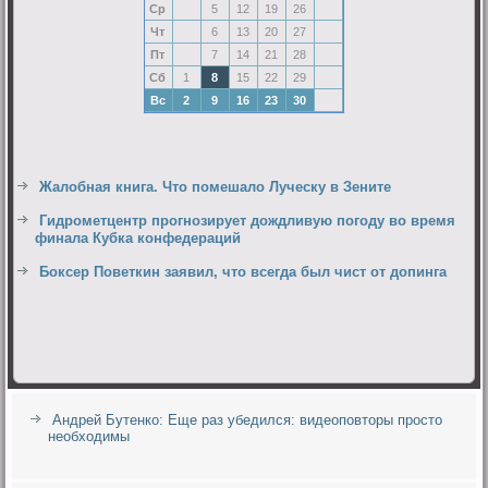
Ср
5
12
19
26
Чт
6
13
20
27
Пт
7
14
21
28
Сб
1
8
15
22
29
Вс
2
9
16
23
30
Жалобная книга. Что помешало Луческу в Зените
Гидрометцентр прогнозирует дождливую погоду во время
финала Кубка конфедераций
Боксер Поветкин заявил, что всегда был чист от допинга
Андрей Бутенко: Еще раз убедился: видеоповторы просто
необходимы