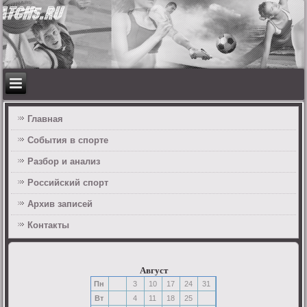
Главная
События в спорте
Разбор и анализ
Российский спорт
Архив записей
Контакты
Август
Пн
3
10
17
24
31
Вт
4
11
18
25