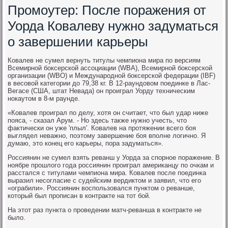
Промоутер: После поражения от
Уорда Ковалеву нужно задуматься
о завершении карьеры
Ковалев не сумел вернуть титулы чемпиона мира по версиям
Всемирной боксерской ассоциации (WBA), Всемирной боксерской
организации (WBO) и Международной боксерской федерации (IBF)
в весовой категории до 79,38 кг. В 12-раундовом поединке в Лас-
Вегасе (США, штат Невада) он проиграл Уорду техническим
нокаутом в 8-м раунде.
«Ковалев проиграл по делу, хотя он считает, что был удар ниже
пояса, - сказал Арум. - Но здесь также нужно учесть, что
фактически он уже 'плыл'. Ковалев на протяжении всего боя
выглядел неважно, поэтому завершение боя вполне логично. Я
думаю, это конец его карьеры, пора задуматься».
Россиянин не сумел взять реванш у Уорда за спорное поражение. В
ноябре прошлого года россиянин проиграл американцу по очкам и
расстался с титулами чемпиона мира. Ковалев после поединка
выразил несогласие с судейским вердиктом и заявил, что его
«ограбили». Россиянин воспользовался пунктом о реванше,
который был прописан в контракте на тот бой.
На этот раз пункта о проведении матч-реванша в контракте не
было.