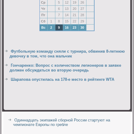
Ср
5
12
19
26
Чт
6
13
20
27
Пт
7
14
21
28
Сб
1
8
15
22
29
Вс
2
9
16
23
30
Футбольную команду сняли с турнира, обвинив 8-летнюю
девочку в том, что она мальчик
Гончаренко: Вопрос с количеством легионеров в заявке
должен обсуждаться во вторую очередь
Шарапова опустилась на 178-е место в рейтинге WTA
Одиннадцать экипажей сборной России стартуют на
чемпионате Европы по гребле