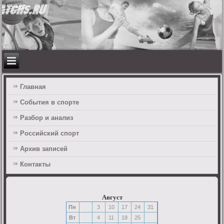
Главная
События в спорте
Разбор и анализ
Российский спорт
Архив записей
Контакты
Август
Пн
3
10
17
24
31
Вт
4
11
18
25