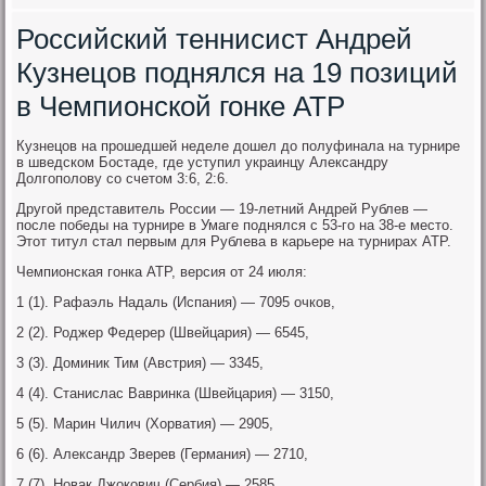
Российский теннисист Андрей
Кузнецов поднялся на 19 позиций
в Чемпионской гонке ATP
Кузнецов на прошедшей неделе дошел до полуфинала на турнире
в шведском Бостаде, где уступил украинцу Александру
Долгополову со счетом 3:6, 2:6.
Другой представитель России — 19-летний Андрей Рублев —
после победы на турнире в Умаге поднялся с 53-го на 38-е место.
Этот титул стал первым для Рублева в карьере на турнирах ATP.
Чемпионская гонка ATP, версия от 24 июля:
1 (1). Рафаэль Надаль (Испания) — 7095 очков,
2 (2). Роджер Федерер (Швейцария) — 6545,
3 (3). Доминик Тим (Австрия) — 3345,
4 (4). Станислас Вавринка (Швейцария) — 3150,
5 (5). Марин Чилич (Хорватия) — 2905,
6 (6). Александр Зверев (Германия) — 2710,
7 (7). Новак Джокович (Сербия) — 2585,