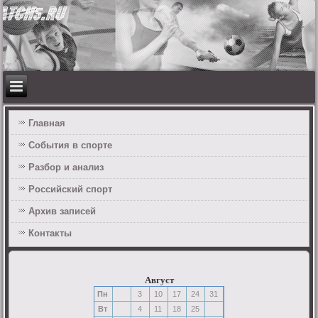
Главная
События в спорте
Разбор и анализ
Российский спорт
Архив записей
Контакты
Август
Пн
3
10
17
24
31
Вт
4
11
18
25