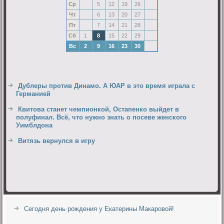
Ср
5
12
19
26
Чт
6
13
20
27
Пт
7
14
21
28
Сб
1
8
15
22
29
Вс
2
9
16
23
30
Дублеры против Динамо. А ЮАР в это время играла с
Германией
Квитова станет чемпионкой, Остапенко выйдет в
полуфинал. Всё, что нужно знать о посеве женского
Уимблдона
Витязь вернулся в игру
Сегодня день рождения у Екатерины Макаровой!