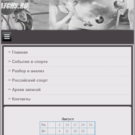
Главная
События в спорте
Разбор и анализ
Российский спорт
Архив записей
Контакты
Август
Пн
3
10
17
24
31
Вт
4
11
18
25