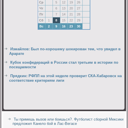
Ср
5
12
19
26
Чт
6
13
20
27
Пт
7
14
21
28
Сб
1
8
15
22
29
Вс
2
9
16
23
30
Измайлов: Был по-хорошему шокирован тем, что увидел в
Арарате
Кубок конфедераций в России стал третьим в истории по
посещаемости
Прядкин: РФПЛ на этой неделе проверит СКА-Хабаровск на
соответствие критериям лиги
Ты примешь вызов или боишься?. Футболист сборной Мексики
предложил Канело бой в Лас-Вегасе